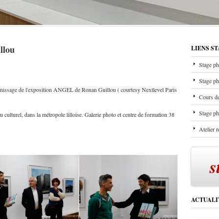
llou
LIENS S
Stage ph
Stage ph
rnissage de l'exposition ANGEL de Ronan Guillou ( courtesy Nextlevel Paris
Cours de
Stage ph
 culturel, dans la métropole lilloise. Galerie photo et centre de formation 38
Atelier 
s
ACTUALI