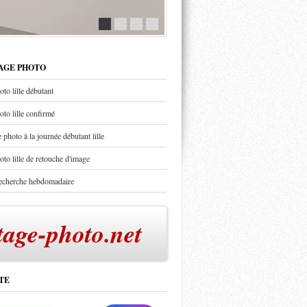
TAGE PHOTO
oto lille débutant
oto lille confirmé
 photo à la journée débutant lille
oto lille de retouche d'image
recherche hebdomadaire
tage-photo.net
TE