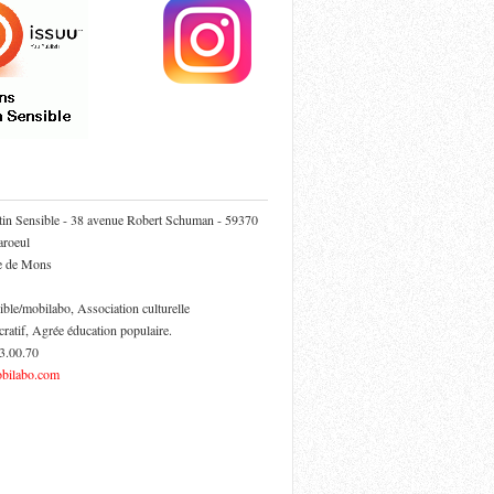
tin Sensible - 38 avenue Robert Schuman - 59370
roeul
ie de Mons
ible/mobilabo, Association culturelle
cratif, Agrée éducation populaire.
53.00.70
bilabo.com