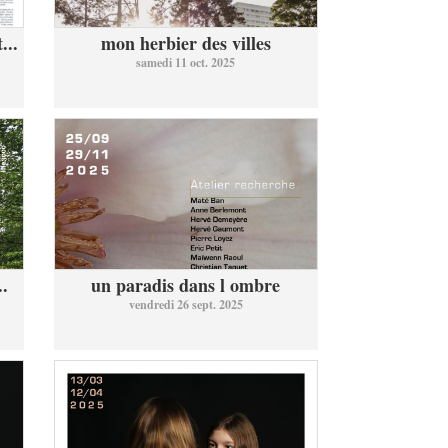
...
mon herbier des villes
samedi 11 oct. 2025
..
un paradis dans l ombre
vendredi 26 sept. 2025