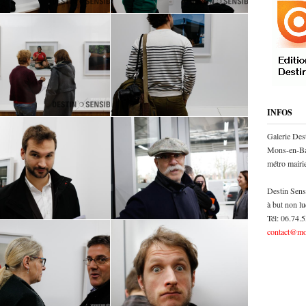
INFOS
Galerie Des
Mons-en-Ba
métro mair
Destin Sens
à but non lu
Tél: 06.74.
contact@mo