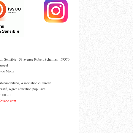
tin Sensible - 38 avenue Robert Schuman - 59370
roeul
ie de Mons
ible/mobilabo, Association culturelle
cratif, Agrée éducation populaire.
53.00.70
bilabo.com