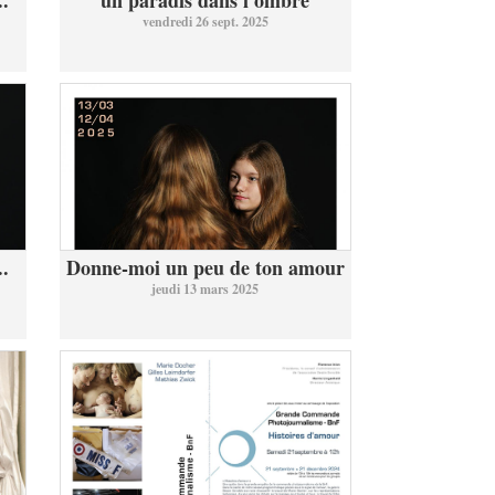
..
un paradis dans l ombre
vendredi 26 sept. 2025
..
Donne-moi un peu de ton amour
jeudi 13 mars 2025