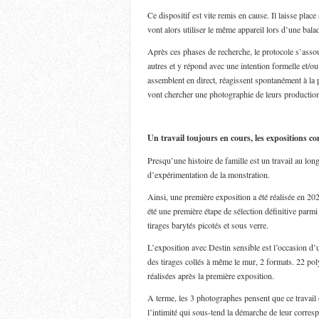
Ce dispositif est vite remis en cause. Il laisse pla
vont alors utiliser le même appareil lors d’une bal
Après ces phases de recherche, le protocole s’assou
autres et y répond avec une intention formelle et/ou
assemblent en direct, réagissent spontanément à la 
vont chercher une photographie de leurs production
Un travail toujours en cours, les expositions c
Presqu’une histoire de famille est un travail au lon
d’expérimentation de la monstration.
Ainsi, une première exposition a été réalisée en 2
été une première étape de sélection définitive parm
tirages barytés picotés et sous verre.
L’exposition avec Destin sensible est l’occasion d’u
des tirages collés à même le mur, 2 formats. 22 po
réalisées après la première exposition.
A terme, les 3 photographes pensent que ce travail 
l’intimité qui sous-tend la démarche de leur corres