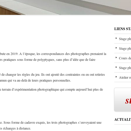
LIENS S
Stage ph
Stage ph
débute en 2019. A l’époque, les correspondances des photographes prenaient la
Cours de
urs pratiques sous forme de polyptyques, sans plus d’idée que de faire
Stage ph
e changer les règles du jeu. Ils ont ajouté des contraintes ou en ont retirées
Atelier 
mmun qui va au-delà de leurs pratiques personnelles.
 terrain d’expérimentation photographique qui compte aujourd’hui plus de
s
ACTUALI
cte. Sous forme de cadavre exquis, les trois photographes s’envoyaient une
es échanges à distance.