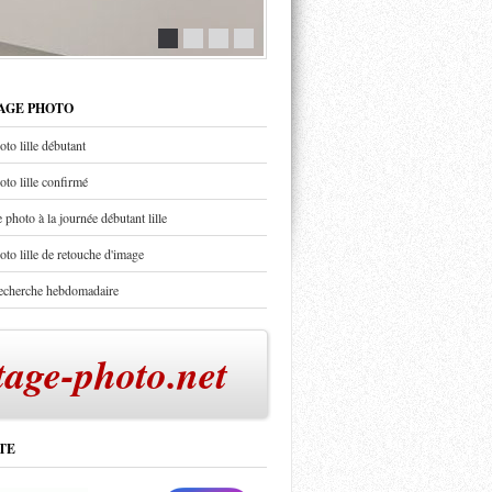
TAGE PHOTO
oto lille débutant
oto lille confirmé
 photo à la journée débutant lille
oto lille de retouche d'image
recherche hebdomadaire
tage-photo.net
TE