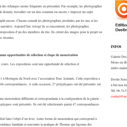
ce à des échanges moins fréquents en présentiel. Par exemple, les photographes
ade donnée, travailler sur un lieu commun ou encore s’imposer un sujet.
plit encore. Chacun connaît les photographies produites par les uns et les
 narrative. Aujourd’hui, lorsqu’ils se rencontrent, les photographes
proposition d’un des membres du trio. Ils créent des images pour le projet ou
s récentes.
INFOS
omme opportunités de sélection et étape de monstration
Galerie Des
Mons-en-Ba
g cours. Les expositions sont une opportunité de sélection et
métro mair
021 à Mortagne du Nord avec l’association Tous Azimuts. Cette exposition a
Destin Sens
i 66 correspondances. A cette occasion, 27 polyptyques ont été présentés sur
à but non lu
Tél: 06.74.
contact@mo
ne monstration différente et correspondante à la configuration de la galerie :
lyptyques sont présentés. Ils ont été sélectionnés parmi 47 correspondances
doit faire l’objet d’un livre. Autre forme de monstration qui correspond à
pondance familiale et rencontre la pratique de Thomas qui façonne des