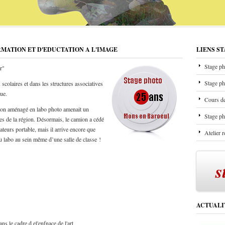
RMATION ET D'EDUCTATION A L'IMAGE
LIENS S
Stage ph
r"
Stage ph
scolaires et dans les structures associatives
que.
Cours de
mion aménagé en labo photo amenait un
Stage ph
les de la région. Désormais, le camion a cédé
ateurs portable, mais il arrive encore que
Atelier 
u labo au sein même d’une salle de classe !
s
ACTUALI
ns le cadre d el'enfnace de l'art