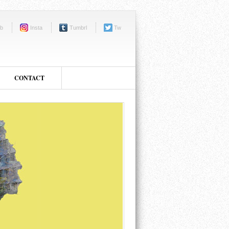
b
Insta
Tumbrl
Tw
CONTACT