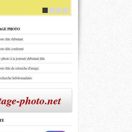
TAGE PHOTO
oto lille débutant
oto lille confirmé
 photo à la journée débutant lille
oto lille de retouche d'image
recherche hebdomadaire
tage-photo.net
TE