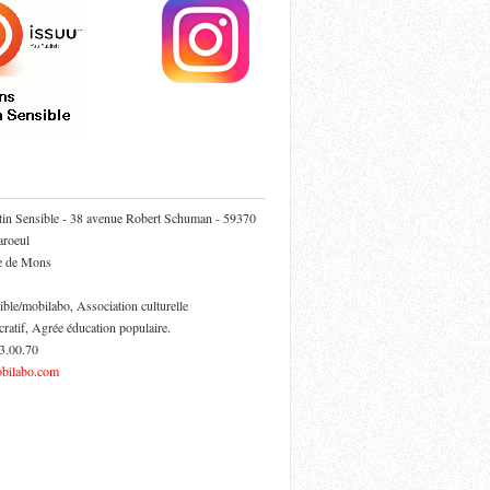
tin Sensible - 38 avenue Robert Schuman - 59370
roeul
ie de Mons
ible/mobilabo, Association culturelle
cratif, Agrée éducation populaire.
53.00.70
bilabo.com