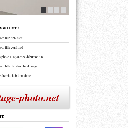
TAGE PHOTO
oto lille débutant
oto lille confirmé
 photo à la journée débutant lille
oto lille de retouche d'image
recherche hebdomadaire
tage-photo.net
TE