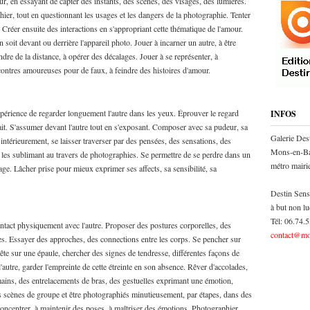
eur, en essayant de capter des instants, des scènes, des visages, des lumières.
hier, tout en questionnant les usages et les dangers de la photographie. Tenter
. Créer ensuite des interactions en s'appropriant cette thématique de l'amour.
soit devant ou derrière l'appareil photo. Jouer à incarner un autre, à être
dre de la distance, à opérer des décalages. Jouer à se représenter, à
encontres amoureuses pour de faux, à feindre des histoires d'amour.
'expérience de regarder longuement l'autre dans les yeux. Éprouver le regard
INFOS
trait. S'assumer devant l'autre tout en s'exposant. Composer avec sa pudeur, sa
Galerie Des
hé intérieurement, se laisser traverser par des pensées, des sensations, des
Mons-en-Ba
les sublimant au travers de photographies. Se permettre de se perdre dans un
métro mair
ge. Lâcher prise pour mieux exprimer ses affects, sa sensibilité, sa
Destin Sens
à but non lu
Tél: 06.74.
ontact physiquement avec l'autre. Proposer des postures corporelles, des
contact@mo
es. Essayer des approches, des connections entre les corps. Se pencher sur
a tête sur une épaule, chercher des signes de tendresse, différentes façons de
'autre, garder l'empreinte de cette étreinte en son absence. Rêver d'accolades,
ins, des entrelacements de bras, des gestuelles exprimant une émotion,
s scènes de groupe et être photographiés minutieusement, par étapes, dans des
oncentrer, à maintenir des poses, à maîtriser des émotions. Photographier