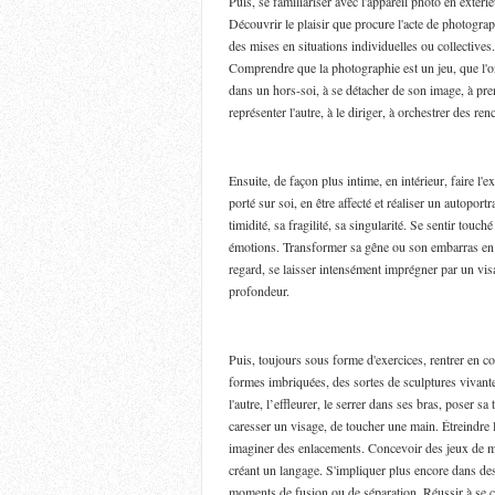
Puis, se familiariser avec l'appareil photo en extéri
Découvrir le plaisir que procure l'acte de photograp
des mises en situations individuelles ou collectives
Comprendre que la photographie est un jeu, que l'on 
dans un hors-soi, à se détacher de son image, à pren
représenter l'autre, à le diriger, à orchestrer des r
Ensuite, de façon plus intime, en intérieur, faire l
porté sur soi, en être affecté et réaliser un autopor
timidité, sa fragilité, sa singularité. Se sentir touc
émotions. Transformer sa gêne ou son embarras en 
regard, se laisser intensément imprégner par un visa
profondeur.
Puis, toujours sous forme d'exercices, rentrer en c
formes imbriquées, des sortes de sculptures vivant
l'autre, l’effleurer, le serrer dans ses bras, poser s
caresser un visage, de toucher une main. Étreindre l
imaginer des enlacements. Concevoir des jeux de ma
créant un langage. S'impliquer plus encore dans de
moments de fusion ou de séparation. Réussir à se c