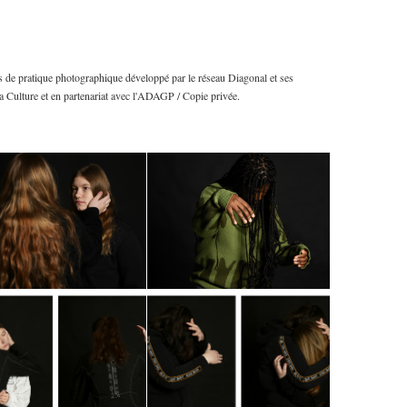
s de pratique photographique développé par le réseau Diagonal et ses
a Culture et en partenariat avec l'ADAGP / Copie privée.