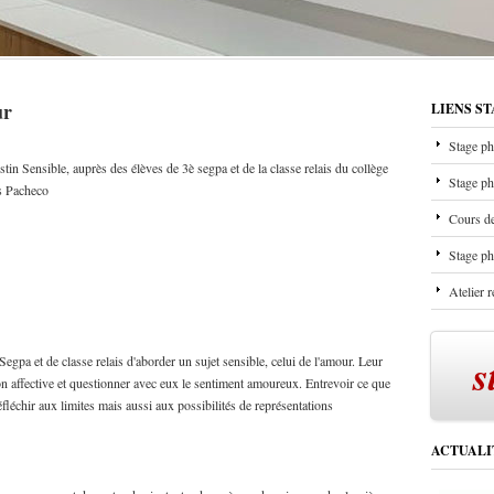
ur
LIENS S
Stage ph
stin Sensible, auprès des élèves de 3è segpa et de la classe relais du collège
Stage ph
s Pacheco
Cours de
Stage ph
Atelier 
s
egpa et de classe relais d'aborder un sujet sensible, celui de l'amour. Leur
ion affective et questionner avec eux le sentiment amoureux. Entrevoir ce que
échir aux limites mais aussi aux possibilités de représentations
ACTUALI