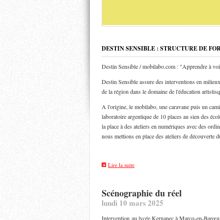
DESTIN SENSIBLE : STRUCTURE DE FO
Destin Sensible / mobilabo.com : "Apprendre à voi
Destin Sensible assure des interventions en milieux 
de la région dans le domaine de l'éducation artistis
A l'origine, le mobilabo, une caravane puis un ca
laboratoire argentique de 10 places au sien des éco
la place à des ateliers en numériques avec des ordin
nous mettions en place des ateliers de découverte d
Lire la suite
Scénographie du réel
lundi 10 mars 2025
Intervention au lycée Kernanec à Marcq-en-Barœul d