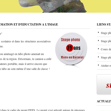
RMATION ET D'EDUCTATION A L'IMAGE
LIENS S
Stage ph
r"
Stage ph
scolaires et dans les structures associatives
que.
Cours de
mion aménagé en labo photo amenait un
Stage ph
les de la région. Désormais, le camion a cédé
ateurs portable, mais il arrive encore que
Atelier 
u labo au sein même d’une salle de classe !
s
ACTUALI
ans le cadre du projet PEPS. Le projet s'est articulé autour de plusieurs