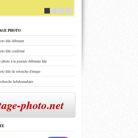
TAGE PHOTO
oto lille débutant
oto lille confirmé
 photo à la journée débutant lille
oto lille de retouche d'image
recherche hebdomadaire
tage-photo.net
TE