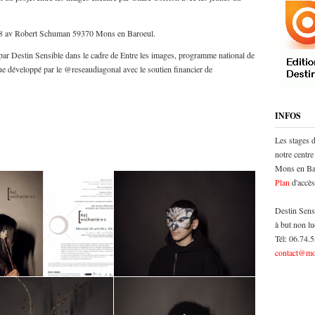
e 38 av Robert Schuman 59370 Mons en Baroeul.
par Destin Sensible dans le cadre de Entre les images, programme national de
ue développé par le @reseaudiagonal avec le soutien financier de
INFOS
Les stages 
notre centre
Mons en Bar
Plan
d'accès
Destin Sens
à but non lu
Tél: 06.74.
contact@mo