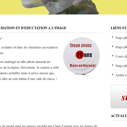
RMATION ET D'EDUCTATION A L'IMAGE
LIENS S
Stage ph
r"
Stage ph
scolaires et dans les structures associatives
que.
Cours de
mion aménagé en labo photo amenait un
Stage ph
les de la région. Désormais, le camion a cédé
ateurs portable, mais il arrive encore que
Atelier 
u labo au sein même d’une salle de classe !
s
ACTUALI
n du projet entre les images encadré par Claire Corrion avec les jeunes du