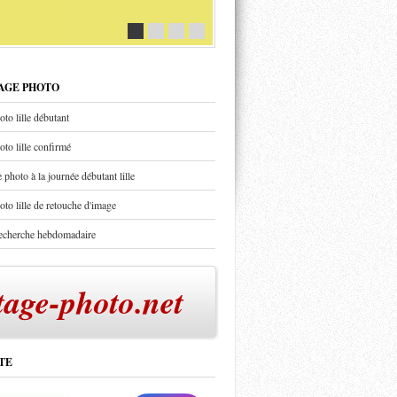
TAGE PHOTO
oto lille débutant
oto lille confirmé
 photo à la journée débutant lille
oto lille de retouche d'image
recherche hebdomadaire
tage-photo.net
TE