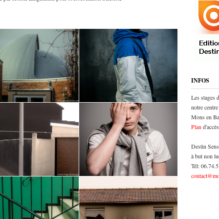
INFOS
Les stages 
notre centre
Mons en Bar
Plan
d'accès
Destin Sens
à but non lu
Tél: 06.74.
contact@mo