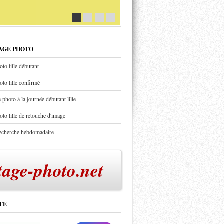
TAGE PHOTO
oto lille débutant
oto lille confirmé
 photo à la journée débutant lille
oto lille de retouche d'image
recherche hebdomadaire
tage-photo.net
TE