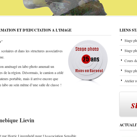
RMATION ET D'EDUCTATION A L'IMAGE
LIENS S
Stage ph
r"
Stage ph
scolaires et dans les structures associatives
que.
Cours de
mion aménagé en labo photo amenait un
Stage ph
les de la région. Désormais, le camion a cédé
ateurs portable, mais il arrive encore que
Atelier 
u labo au sein même d’une salle de classe !
s
nnebique Lievin
ACTUALI
é par Horric Lingenheld pour l'Asscociation Sensible