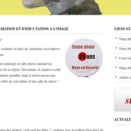
RMATION ET D'EDUCTATION A L'IMAGE
LIENS S
Stage ph
r"
Stage ph
scolaires et dans les structures associatives
que.
Cours de
mion aménagé en labo photo amenait un
Stage ph
les de la région. Désormais, le camion a cédé
ateurs portable, mais il arrive encore que
Atelier 
u labo au sein même d’une salle de classe !
s
ACTUALI
on des ateliers " Où sont les filles ? " réalisés avec le collège Descartes de