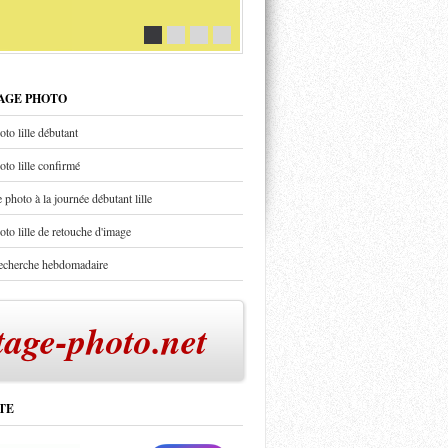
TAGE PHOTO
oto lille débutant
oto lille confirmé
 photo à la journée débutant lille
oto lille de retouche d'image
recherche hebdomadaire
tage-photo.net
TE