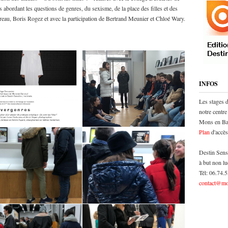
bordant les questions de genres, du sexisme, de la place des filles et des
ureau, Boris Rogez et avec la participation de Bertrand Meunier et Chloé Wary.
INFOS
Les stages 
notre centre
Mons en Bar
Plan
d'accès
Destin Sens
à but non lu
Tél: 06.74.
contact@mo