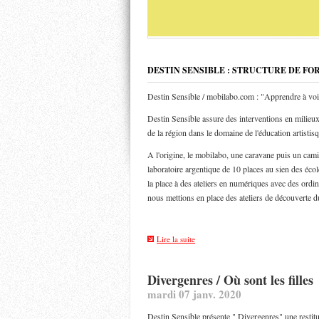
DESTIN SENSIBLE : STRUCTURE DE FO
Destin Sensible / mobilabo.com : "Apprendre à voi
Destin Sensible assure des interventions en milieux 
de la région dans le domaine de l'éducation artistis
A l'origine, le mobilabo, une caravane puis un ca
laboratoire argentique de 10 places au sien des éco
la place à des ateliers en numériques avec des ordin
nous mettions en place des ateliers de découverte d
Lire la suite
Divergenres / Où sont les filles
mardi 07 janv. 2020
Destin Sensible présente " Divergenres" une restituti