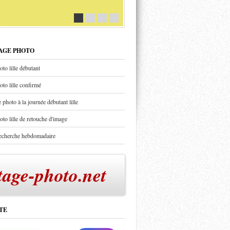
TAGE PHOTO
oto lille débutant
oto lille confirmé
 photo à la journée débutant lille
oto lille de retouche d'image
recherche hebdomadaire
tage-photo.net
TE