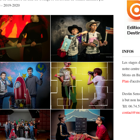
le - 2019-2020
INFOS
Les stages 
notre centre
Mons en Bar
Plan
d'accès
Destin Sens
à but non lu
Tél: 06.74.
contact@mo