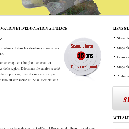
RMATION ET D'EDUCTATION A L'IMAGE
LIENS S
Stage ph
r"
Stage ph
scolaires et dans les structures associatives
que.
Cours de
mion aménagé en labo photo amenait un
Stage ph
les de la région. Désormais, le camion a cédé
ateurs portable, mais il arrive encore que
Atelier 
u labo au sein même d’une salle de classe !
s
ACTUALI
 avec une classe de ème du Collège JJ Rousseau de Thiant. Encadré par