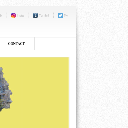
b
Insta
Tumbrl
Tw
CONTACT