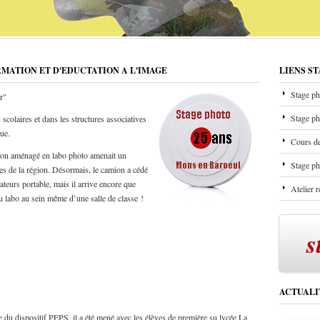
RMATION ET D'EDUCTATION A L'IMAGE
LIENS S
Stage ph
r"
Stage ph
scolaires et dans les structures associatives
que.
Cours de
mion aménagé en labo photo amenait un
Stage ph
les de la région. Désormais, le camion a cédé
ateurs portable, mais il arrive encore que
Atelier 
u labo au sein même d’une salle de classe !
s
ACTUALI
 du dispositif PEPS, il a été mené avec les élèves de première su lycée La