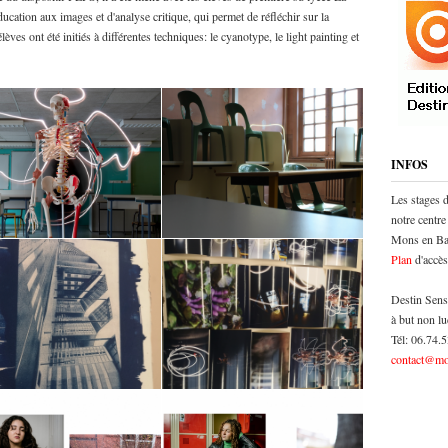
cation aux images et d'analyse critique, qui permet de réfléchir sur la
èves ont été initiés à différentes techniques: le cyanotype, le light painting et
INFOS
Les stages 
notre centre
Mons en Bar
Plan
d'accès
Destin Sens
à but non lu
Tél: 06.74.
contact@mo