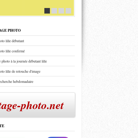
TAGE PHOTO
oto lille débutant
oto lille confirmé
 photo à la journée débutant lille
oto lille de retouche d'image
recherche hebdomadaire
tage-photo.net
TE