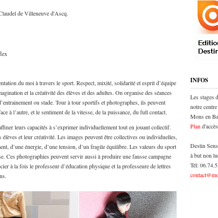
 Claudel de Villeneuve d'Ascq.
flex
INFOS
entation du moi à travers le sport. Respect, mixité, solidarité et esprit d’équipe
’imagination et la créativité des élèves et des adultes. On organise des séances
Les stages 
d’entrainement ou stade. Tour à tour sportifs et photographes, ils peuvent
notre centre
e à l’autre, et le sentiment de la vitesse, de la puissance, du full contact.
Mons en Bar
Plan
d'accès
ffiner leurs capacités à s’exprimer individuellement tout en jouant collectif.
s élèves et leur créativité. Les images peuvent être collectives ou individuelles,
Destin Sens
nt, d’une énergie, d’une tension, d’un fragile équilibre. Les valeurs du sport
à but non lu
asse. Ces photographies peuvent servir aussi à produire une fausse campagne
Tél: 06.74.
cier à la fois le professeur d’éducation physique et la professeure de lettres
contact@mo
ns.