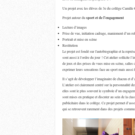
Un projet avec les élèves de 3e du collège Camille
Projet autour du
sport et de l’engagement
Lecture d’images
Prise de vue, initiation cadrage, maniement d’un re
Portrait et mise en scène
Restitution
Le projet est fondé sur l'autobiographie et la représ
sont aussi à l’ordre du jour ! Cet atelier sollicite l
de jeux et des prises de vues mise en scène, salles 
exprimer leurs sensations face au sport mais aussi fac
Il s’agit de développer l’imaginaire de chacun et d’a
L’atelier est clairement centré sur la personnalité de
elles sont le plus souvent le symbole d’un engageme
sont mises en pratique et discuter au sein de la cl
publicitaire dans le collège. Ce projet permet d’asso
qui se retrouvent rarement dans des projets commu