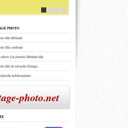
TAGE PHOTO
oto lille débutant
oto lille confirmé
 photo à la journée débutant lille
oto lille de retouche d'image
recherche hebdomadaire
tage-photo.net
TE