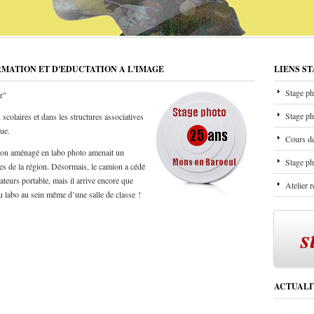
RMATION ET D'EDUCTATION A L'IMAGE
LIENS S
Stage ph
r"
Stage ph
scolaires et dans les structures associatives
que.
Cours de
mion aménagé en labo photo amenait un
Stage ph
les de la région. Désormais, le camion a cédé
ateurs portable, mais il arrive encore que
Atelier 
u labo au sein même d’une salle de classe !
s
ACTUALI